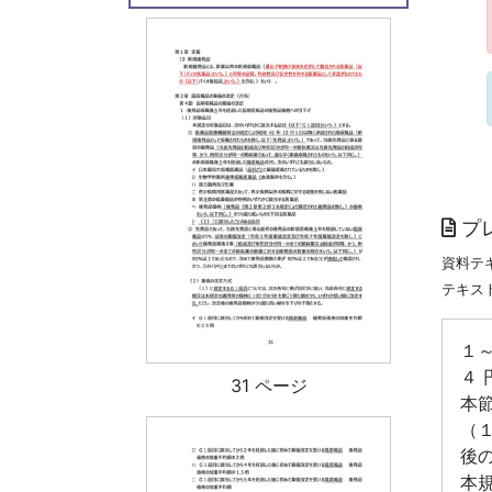
プ
資料テ
テキス
１
４
31 ページ
本
（
後
本