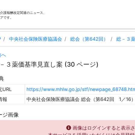
酬・介護報酬改定関連のニュース、
アです。
P
中央社会保険医療協議会
総会（第642回）
総－３
前へ
－３薬価基準見直し案 (30 ページ)
典
URL
https://www.mhlw.go.jp/stf/newpage_68748.ht
情報
中央社会保険医療協議会 総会（第642回 1／16
ージ画像
画像はログインすると表示さ