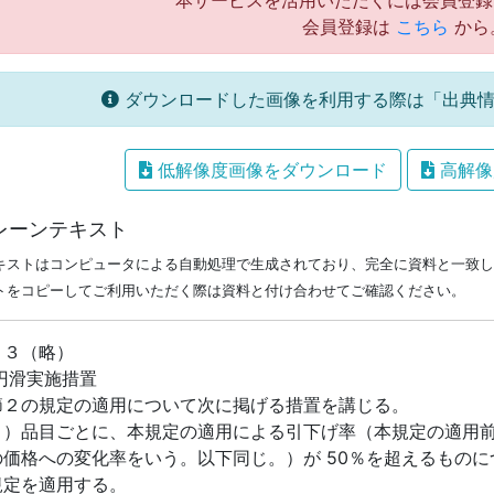
本サービスを活用いただくには会員登録
会員登録は
こちら
から
ダウンロードした画像を利用する際は「出典情
低解像度画像をダウンロード
高解像
レーンテキスト
キストはコンピュータによる自動処理で生成されており、完全に資料と一致し
トをコピーしてご利用いただく際は資料と付け合わせてご確認ください。
～３（略）
 円滑実施措置
節２の規定の適用について次に掲げる措置を講じる。
１）品目ごとに、本規定の適用による引下げ率（本規定の適用
の価格への変化率をいう。以下同じ。）が 50％を超えるものに
規定を適用する。