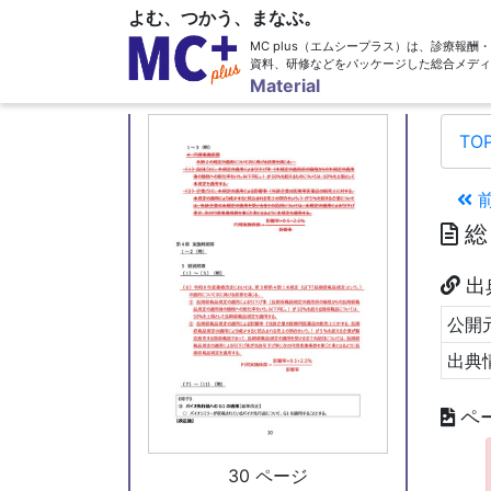
よむ、つかう、まなぶ。
MC plus（エムシープラス）は、診療報
資料、研修などをパッケージした総合メディ
29 ページ
Material
TO
総
出
公開元
出典
ペ
30 ページ