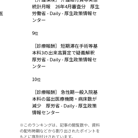
統計月報 26年4月審査分 厚生
労働省 - Daily - 厚生政策情報セ
医
ンター
9
位
［診療報酬］ 短期滞在手術等基
本料3の出来高算定で疑義解釈
厚労省 - Daily - 厚生政策情報セ
ンター
10
位
［診療報酬］ 急性期一般入院基
本料の届出医療機関・病床数が
減少 厚労省 - Daily - 厚生政策
情報センター
※このランキングは、記事の閲覧数や、資料
の配布時期などから割り出されたポイントを
もとに序列付けされています。