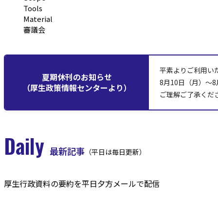
Tools
Material
審議会
平素よりご利用い
夏期休刊のお知らせ
8月10日（月）～
（厚生政策情報センターより）
ご理解ご了承くだ
Daily
最新記事
（平日は毎日更新）
厚生行政資料の要約を平日夕方メールで配信