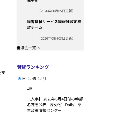
更新日:
（2026年08月05日更新）
障害福祉サービス等報酬改定検
討チーム
更新日:
（2026年08月03日更新）
審議会一覧へ
閲覧ランキング
祉支
日
週
月
1
位
［人事］ 2026年8月4日付の幹部
名簿を公表 厚労省 - Daily - 厚
生政策情報センター