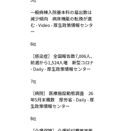
位
一般病棟入院基本料の届出数は
減少傾向 病床機能の転換が進
む - Video - 厚生政策情報センタ
ー
6
位
［感染症］ 全国報告数7,006人、
前週から1,524人増 新型コロナ
- Daily - 厚生政策情報センター
7
位
［病院］ 医療施設動態調査 26
年5月末概数 厚労省 - Daily - 厚
生政策情報センター
8
位
［介護保険］ 介護給付費等実態