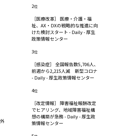
2
位
［医療改革］ 医療・介護・福
祉、AX・DXの戦略的な推進に向
けた検討スタート - Daily - 厚生
政策情報センター
3
位
［感染症］ 全国報告数5,706人、
前週から2,215人減 新型コロナ
- Daily - 厚生政策情報センター
4
位
［改定情報］ 障害福祉報酬改定
でヒアリング、地域障害福祉構
想の構築が急務 - Daily - 厚生政
険外
策情報センター
5