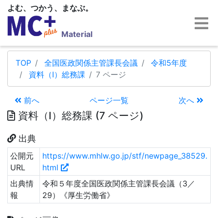
よむ、つかう、まなぶ。
Material
TOP
全国医政関係主管課長会議
令和5年度
資料（Ⅰ）総務課
7 ページ
前へ
ページ一覧
次へ
資料（Ⅰ）総務課 (7 ページ)
出典
公開元
https://www.mhlw.go.jp/stf/newpage_38529.
URL
html
出典情
令和５年度全国医政関係主管課長会議（3／
報
29）《厚生労働省》