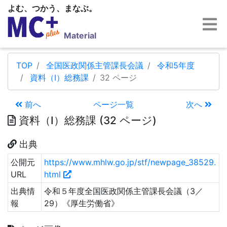
よむ、つかう、まなぶ。
Material
TOP
全国医政関係主管課長会議
令和5年度
資料（Ⅰ）総務課
32 ページ
前へ
ページ一覧
次へ
資料（Ⅰ）総務課 (32 ページ)
出典
公開元
https://www.mhlw.go.jp/stf/newpage_38529.
URL
html
出典情
令和５年度全国医政関係主管課長会議（3／
報
29）《厚生労働省》