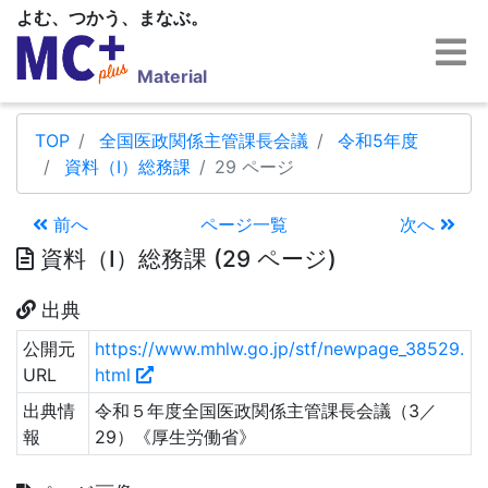
よむ、つかう、まなぶ。
Material
TOP
全国医政関係主管課長会議
令和5年度
資料（Ⅰ）総務課
29 ページ
前へ
ページ一覧
次へ
資料（Ⅰ）総務課 (29 ページ)
出典
公開元
https://www.mhlw.go.jp/stf/newpage_38529.
URL
html
出典情
令和５年度全国医政関係主管課長会議（3／
報
29）《厚生労働省》