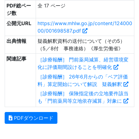
PDF総ペー
全 17 ページ
ジ数
公開元URL
https://www.mhlw.go.jp/content/124000
00/001698587.pdf
出典情報
疑義解釈資料の送付について（その5）
（5／8付 事務連絡）《厚生労働省》
関連記事
［診療報酬］ 門前薬局減算、経営環境変
化に評価期間設けることを明確化
［診療報酬］ 26年6月からの「ベア評価
料」算定開始について解説 疑義解釈
［診療報酬］ 保険指定後の立地要件該当
も「門前薬局等立地依存減算」対象に
PDFダウンロード