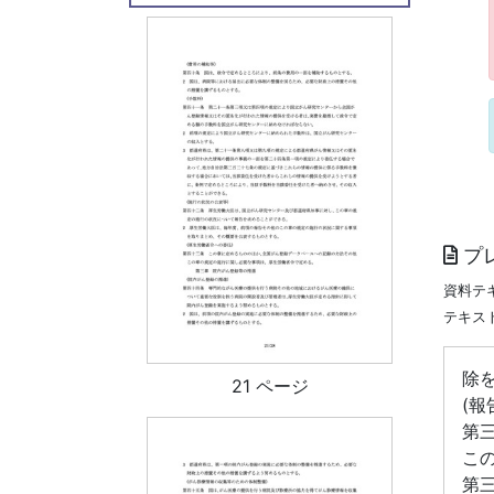
プ
資料テ
テキス
除
21 ページ
(報
第
こ
第