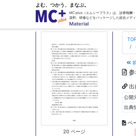
よむ、つかう、まなぶ。
MC plus（エムシープラス）は、診療報
資料、研修などをパッケージした総合メディ
19 ページ
Material
TO
参
出
公開元
出典
ペ
20 ページ