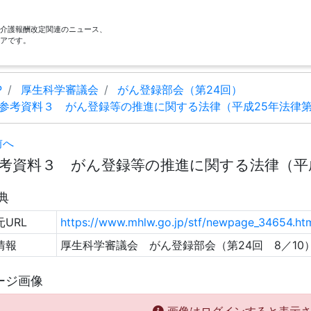
酬・介護報酬改定関連のニュース、
アです。
P
厚生科学審議会
がん登録部会（第24回）
参考資料３ がん登録等の推進に関する法律（平成25年法律第1
前へ
考資料３ がん登録等の推進に関する法律（平成25
典
URL
https://www.mhlw.go.jp/stf/newpage_34654.ht
情報
厚生科学審議会 がん登録部会（第24回 8／10
ージ画像