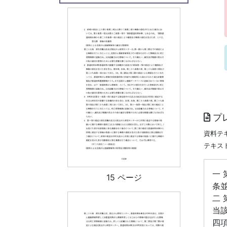
プ
資料テ
テキス
一
15 ページ
条
二
当
四