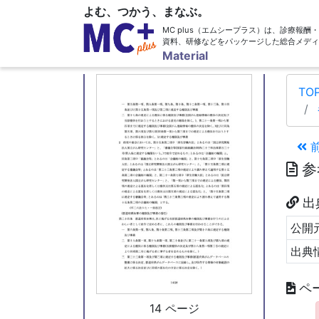
よむ、つかう、まなぶ。
MC plus（エムシープラス）は、診療報
資料、研修などをパッケージした総合メディ
13 ページ
Material
TO
参
出
公開元
出典
ペ
14 ページ