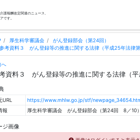
酬・介護報酬改定関連のニュース、
アです。
P
厚生科学審議会
がん登録部会（第24回）
参考資料３ がん登録等の推進に関する法律（平成25年法律第1
前へ
考資料３ がん登録等の推進に関する法律（平成25
典
URL
https://www.mhlw.go.jp/stf/newpage_34654.ht
情報
厚生科学審議会 がん登録部会（第24回 8／10
ージ画像