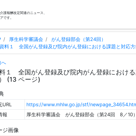
酬・介護報酬改定関連のニュース、
アです。
P
厚生科学審議会
がん登録部会（第24回）
資料１ 全国がん登録及び院内がん登録における課題と対応方
前へ
料１ 全国がん登録及び院内がん登録における
 (13 ページ)
典
URL
https://www.mhlw.go.jp/stf/newpage_34654.ht
情報
厚生科学審議会 がん登録部会（第24回 8／10
ージ画像