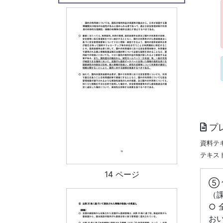
プ
資料テ
テキス
14 ページ
⑤
（
○
お