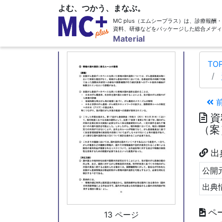
よむ、つかう、まなぶ。
MC plus（エムシープラス）は、診療報
資料、研修などをパッケージした総合メディ
12 ページ
Material
TO
資
（案）
出
公開元
出典
ペ
13 ページ