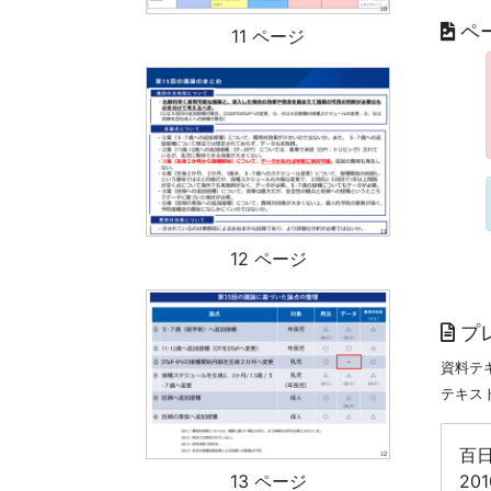
ペ
11 ページ
12 ページ
プ
資料テ
テキス
百
20
13 ページ