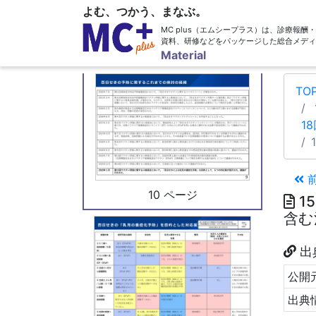
よむ、つかう、まなぶ。
MC plus（エムシープラス）は、診療報
資料、研修などをパッケージした総合メディ
9 ページ
Material
TO
1
10 ページ
1
含む
出
公開元
出典