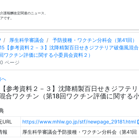
酬・介護報酬改定関連のニュース、
アです。
P
厚生科学審議会
予防接種・ワクチン分科会（第41回）
15【参考資料２－３】沈降精製百日せきジフテリア破傷風混合
8回ワクチン評価に関する小委員会資料２）
10 ページ
前へ
5【参考資料２－３】沈降精製百日せきジフテリ
混合ワクチン（第18回ワクチン評価に関する小委員
典
URL
https://www.mhlw.go.jp/stf/newpage_29181.html
情報
厚生科学審議会予防接種・ワクチン分科会（第41回 