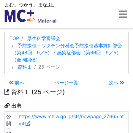
よむ、つかう、まなぶ。
Material
TOP
厚生科学審議会
予防接種・ワクチン分科会予防接種基本方針部会
（第48回 9／5）・感染症部会（第66回 9／5）
（合同開催）
資料１
25 ページ
前へ
ページ一覧
次へ
資料１ (25 ページ)
出典
公
https://www.mhlw.go.jp/stf/newpage_27665.ht
開
ml
元