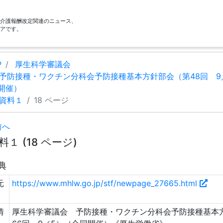
酬・介護報酬改定関連のニュース、
アです。
P
厚生科学審議会
予防接種・ワクチン分科会予防接種基本方針部会（第48回 9
開催）
資料１
18 ページ
前へ
料１ (18 ページ)
典
元
https://www.mhlw.go.jp/stf/newpage_27665.html
情
厚生科学審議会 予防接種・ワクチン分科会予防接種基本方