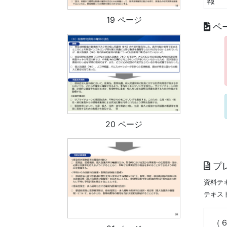
報
19 ページ
ペ
20 ページ
プ
資料テ
テキス
（