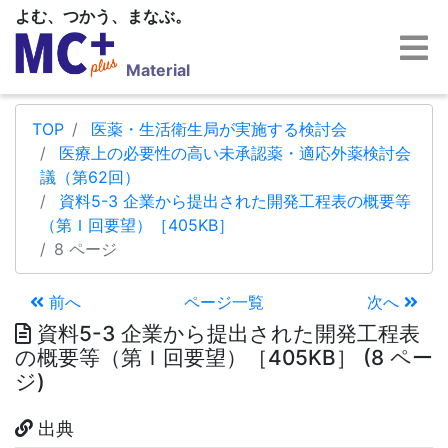
よむ、つかう、まなぶ。
Material
TOP
医薬・生活衛生局が実施する検討会
医療上の必要性の高い未承認薬・適応外薬検討会
議（第62回）
資料5-3 企業から提出された開発工程表の概要等
（第Ｉ回要望）［405KB］
8 ページ
前へ
ページ一覧
次へ
資料5-3 企業から提出された開発工程表
の概要等（第Ｉ回要望）［405KB］ (8 ペー
ジ)
出典