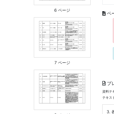
6 ページ
ペ
7 ページ
プ
資料テ
テキス
3.