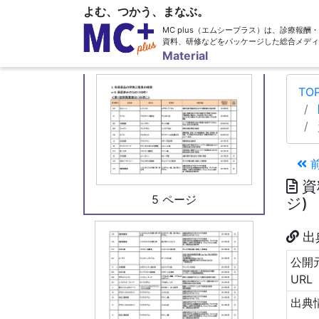
よむ、つかう、まなぶ。
MC plus（エムシープラス）は、診療報
資料、研修などをパッケージした総合メディ
4 ページ
Material
TO
資
5 ページ
ジ)
出
公開
URL
出典