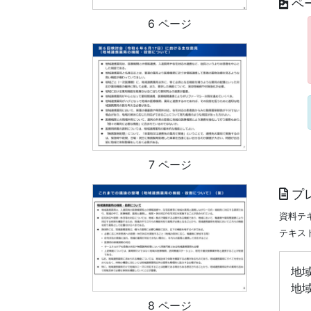
ペ
6 ページ
7 ページ
プ
資料テ
テキス
地
地
8 ページ