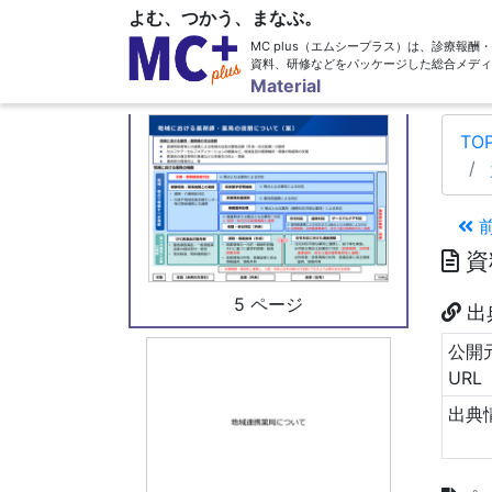
よむ、つかう、まなぶ。
MC plus（エムシープラス）は、診療報
資料、研修などをパッケージした総合メディ
4 ページ
Material
TO
資
5 ページ
出
公開
URL
出典