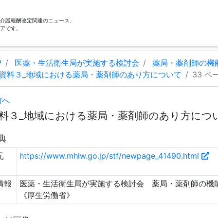
酬・介護報酬改定関連のニュース、
アです。
P
医薬・生活衛生局が実施する検討会
薬局・薬剤師の機
資料３_地域における薬局・薬剤師のあり方について
33 ペ
前へ
料３_地域における薬局・薬剤師のあり方について 
典
元
https://www.mhlw.go.jp/stf/newpage_41490.html
情報
医薬・生活衛生局が実施する検討会 薬局・薬剤師の機能
《厚生労働省》