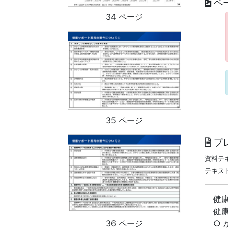
ペ
34 ページ
35 ページ
プ
資料テ
テキス
健
健
○
36 ページ