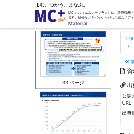
よむ、つかう、まなぶ。
MC plus（エムシープラス）は、診療報
資料、研修などをパッケージした総合メディ
32 ページ
Material
TO
資
33 ページ
出
公開
URL
出典