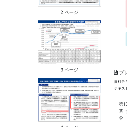
2 ページ
3 ページ
プ
資料テ
テキス
第
関 
令