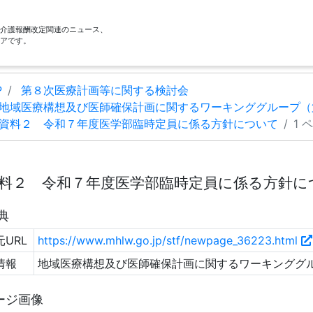
酬・介護報酬改定関連のニュース、
アです。
P
第８次医療計画等に関する検討会
地域医療構想及び医師確保計画に関するワーキンググループ（
資料２ 令和７年度医学部臨時定員に係る方針について
1 
料２ 令和７年度医学部臨時定員に係る方針につい
典
URL
https://www.mhlw.go.jp/stf/newpage_36223.html
情報
地域医療構想及び医師確保計画に関するワーキンググルー
ージ画像