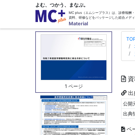
よむ、つかう、まなぶ。
MC plus（エムシープラス）は、診療報
資料、研修などをパッケージした総合メディ
Material
TO
資
1 ページ
出
公開元
出典
ペ