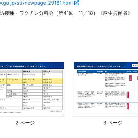
w.go.jp/stf/newpage_29181.html
防接種・ワクチン分科会（第41回 11／18）《厚生労働省》
2 ページ
3 ページ