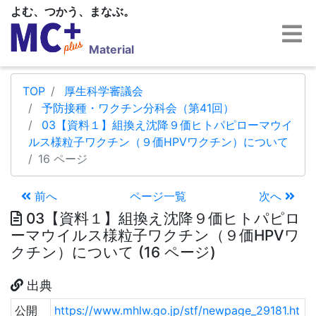
よむ、つかう、まなぶ。
Material
TOP
厚生科学審議会
予防接種・ワクチン分科会（第41回）
03【資料１】組換え沈降９価ヒトパピローマウイ
ルス様粒子ワクチン（９価HPVワクチン）について
16 ページ
前へ
ページ一覧
次へ
03【資料１】組換え沈降９価ヒトパピロ
ーマウイルス様粒子ワクチン（９価HPVワ
クチン）について (16 ページ)
出典
公開
https://www.mhlw.go.jp/stf/newpage_29181.ht