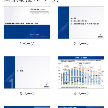
1 ページ
2 ページ
3 ページ
4 ページ