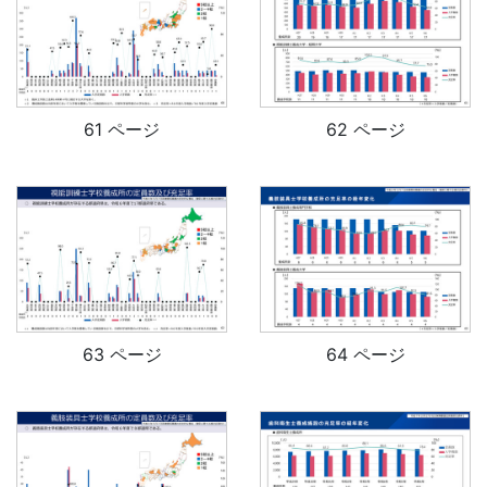
61 ページ
62 ページ
63 ページ
64 ページ