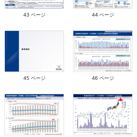
43 ページ
44 ページ
45 ページ
46 ページ