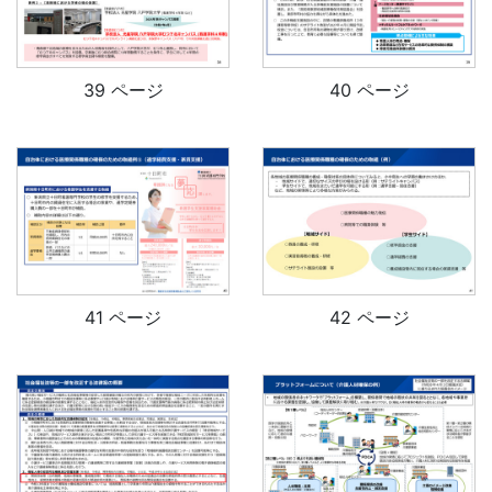
39 ページ
40 ページ
41 ページ
42 ページ