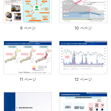
9 ページ
10 ページ
11 ページ
12 ページ