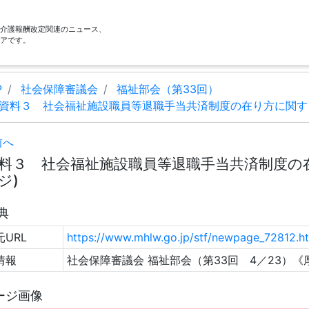
酬・介護報酬改定関連のニュース、
アです。
P
社会保障審議会
福祉部会（第33回）
資料３ 社会福祉施設職員等退職手当共済制度の在り方に関す
前へ
料３ 社会福祉施設職員等退職手当共済制度の在
ジ)
典
URL
https://www.mhlw.go.jp/stf/newpage_72812.h
情報
社会保障審議会 福祉部会（第33回 4／23）《
ージ画像