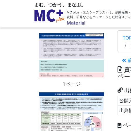
よむ、つかう、まなぶ。
MC plus（エムシープラス）は、診療報
資料、研修などをパッケージした総合メディ
Material
TO
資
ペー
1 ページ
出
公開元
出典
ペ