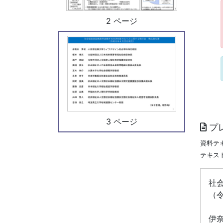
2 ページ
3 ページ
プ
資料テ
テキス
社
（
伊