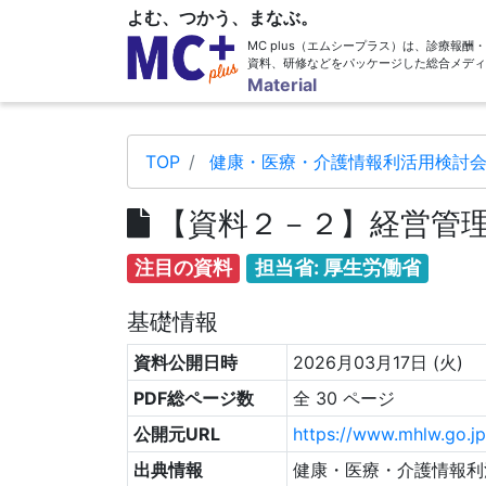
よむ、つかう、まなぶ。
MC plus（エムシープラス）は、診療報
資料、研修などをパッケージした総合メディ
Material
TOP
健康・医療・介護情報利活用検討会
【資料２－２】経営管
注目の資料
担当省: 厚生労働省
基礎情報
資料公開日時
2026月03月17日 (火)
PDF総ページ数
全 30 ページ
公開元URL
https://www.mhlw.go.j
出典情報
健康・医療・介護情報利