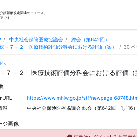
酬・介護報酬改定関連のニュース、
アです。
P
中央社会保険医療協議会
総会（第642回）
総－７－２ 医療技術評価分科会における評価（案）
30 
前へ
－７－２ 医療技術評価分科会における評価（案）
典
URL
https://www.mhlw.go.jp/stf/newpage_68748.ht
情報
中央社会保険医療協議会 総会（第642回 1／16
ージ画像