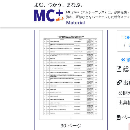
よむ、つかう、まなぶ。
MC plus（エムシープラス）は、診療報
資料、研修などをパッケージした総合メディ
29 ページ
Material
TO
総
出
公開元
出典
ペ
30 ページ