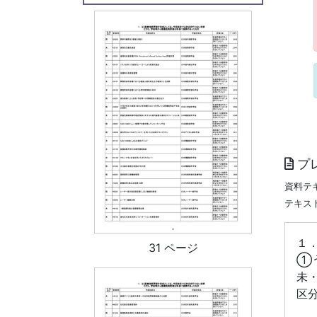
プ
資料テ
テキス
１
31 ページ
①
未
区