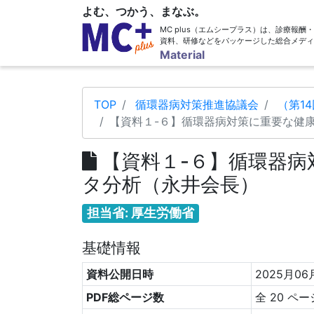
よむ、つかう、まなぶ。
MC plus（エムシープラス）は、診療報
資料、研修などをパッケージした総合メディ
Material
TOP
循環器病対策推進協議会
（第1
【資料１-６】循環器病対策に重要な健
【資料１-６】循環器病
タ分析（永井会長）
担当省: 厚生労働省
基礎情報
資料公開日時
2025月06
PDF総ページ数
全 20 ペー