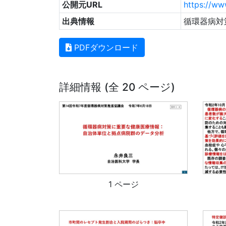
公開元URL
https://ww
出典情報
循環器病対
PDFダウンロード
詳細情報 (全 20 ページ)
1 ページ