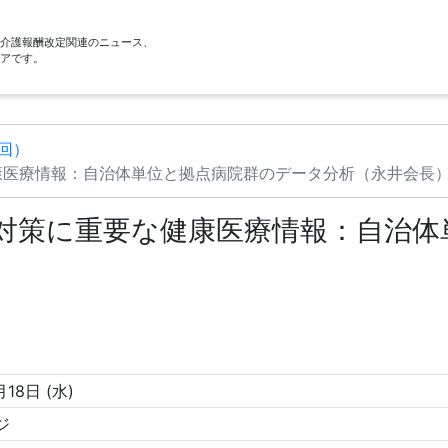
酬・介護報酬改定関連のニュース、
アです。
4回）
康医療情報：自治体単位と拠点病院群のデータ分析（永井会長
対策に重要な健康医療情報：自治体
月18日 (水)
ジ