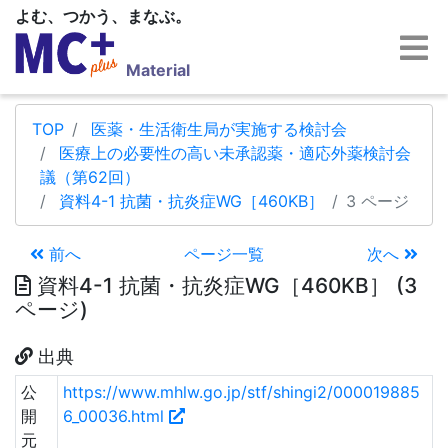
よむ、つかう、まなぶ。
Material
TOP
医薬・生活衛生局が実施する検討会
医療上の必要性の高い未承認薬・適応外薬検討会
議（第62回）
資料4-1 抗菌・抗炎症WG［460KB］
3 ページ
前へ
ページ一覧
次へ
資料4-1 抗菌・抗炎症WG［460KB］ (3
ページ)
出典
公
https://www.mhlw.go.jp/stf/shingi2/000019885
開
6_00036.html
元