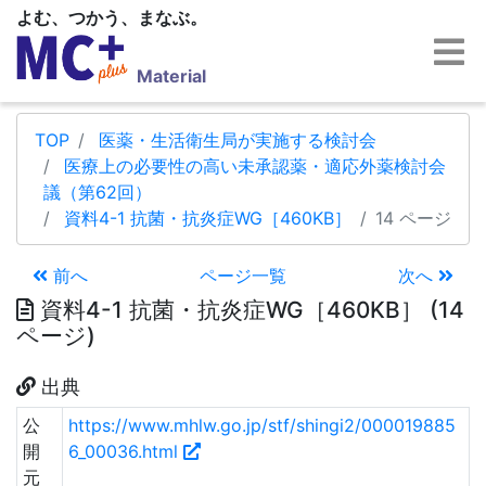
よむ、つかう、まなぶ。
Material
TOP
医薬・生活衛生局が実施する検討会
医療上の必要性の高い未承認薬・適応外薬検討会
議（第62回）
資料4-1 抗菌・抗炎症WG［460KB］
14 ページ
前へ
ページ一覧
次へ
資料4-1 抗菌・抗炎症WG［460KB］ (14
ページ)
出典
公
https://www.mhlw.go.jp/stf/shingi2/000019885
開
6_00036.html
元