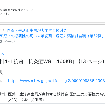
酬・介護報酬改定関連のニュース、
アです。
P
医薬・生活衛生局が実施する検討会
医療上の必要性の高い未承認薬・適応外薬検討会議（第62回
13 ページ
前へ
料4-1 抗菌・抗炎症WG［460KB］ (13 ページ)
典
元
https://www.mhlw.go.jp/stf/shingi2/0000198856_000
情報
医薬・生活衛生局が実施する検討会 医療上の必要性の高
／13）《厚生労働省》