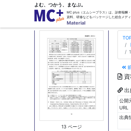
よむ、つかう、まなぶ。
MC plus（エムシープラス）は、診療報
資料、研修などをパッケージした総合メディ
12 ページ
Material
TO
資
出
公開
URL
出典
13 ページ