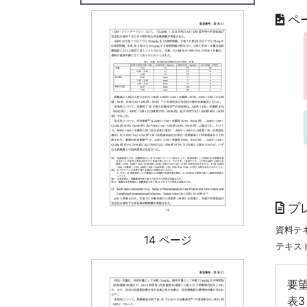
ペ
プ
資料テ
14 ページ
テキス
要望
表3