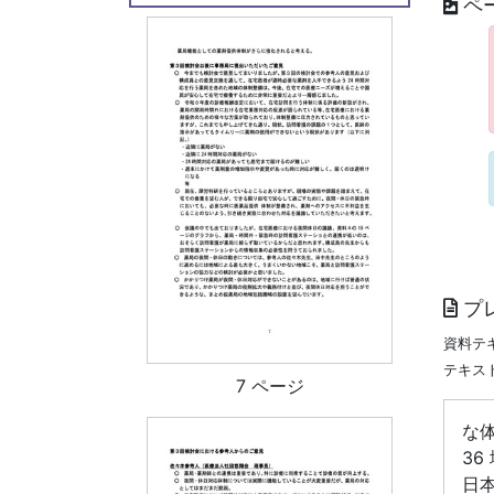
ペ
プ
資料テ
テキス
7 ページ
な
3
日