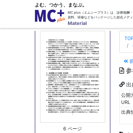
よむ、つかう、まなぶ。
MC plus（エムシープラス）は、診療報
資料、研修などをパッケージした総合メディ
5 ページ
Material
TO
参
出
公開
URL
出典
6 ページ