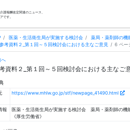
酬・介護報酬改定関連のニュース、
アです。
P
医薬・生活衛生局が実施する検討会
薬局・薬剤師の機
参考資料２_第１回～５回検討会における主なご意見
6 ペー
前へ
考資料２_第１回～５回検討会における主なご意見 
典
元
https://www.mhlw.go.jp/stf/newpage_41490.html
情報
医薬・生活衛生局が実施する検討会 薬局・薬剤師の機能
《厚生労働省》