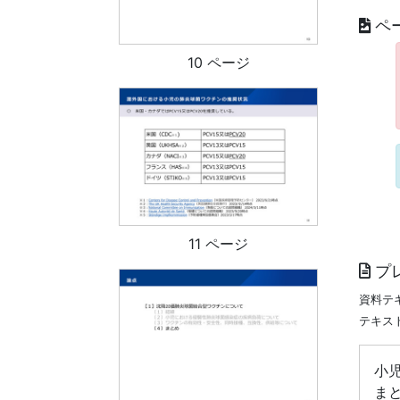
ペ
10 ページ
11 ページ
プ
資料テ
テキス
小
ま