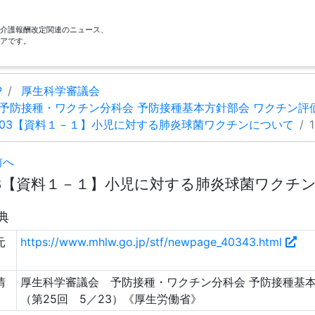
酬・介護報酬改定関連のニュース、
アです。
P
厚生科学審議会
予防接種・ワクチン分科会 予防接種基本方針部会 ワクチン評
03【資料１－１】小児に対する肺炎球菌ワクチンについて
前へ
3【資料１－１】小児に対する肺炎球菌ワクチンにつ
典
元
https://www.mhlw.go.jp/stf/newpage_40343.html
情
厚生科学審議会 予防接種・ワクチン分科会 予防接種基本
（第25回 5／23）《厚生労働省》