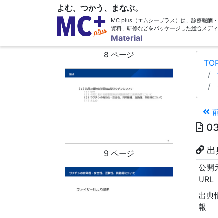
よむ、つかう、まなぶ。
MC plus（エムシープラス）は、診療報
資料、研修などをパッケージした総合メディ
Material
8 ページ
TO
0
出
9 ページ
公開
URL
出典
報