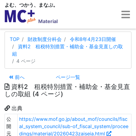
よむ、つかう、まなぶ。
Material
TOP
財政制度分科会
令和8年4月23日開催
資料2 租税特別措置・補助金・基金見直しの取
組
4 ページ
前へ
ページ一覧
資料2 租税特別措置・補助金・基金見直
しの取組 (4 ページ)
出典
公
https://www.mof.go.jp/about_mof/councils/fisc
開
al_system_council/sub-of_fiscal_system/procee
元
dings/material/20260423zaiseia.html