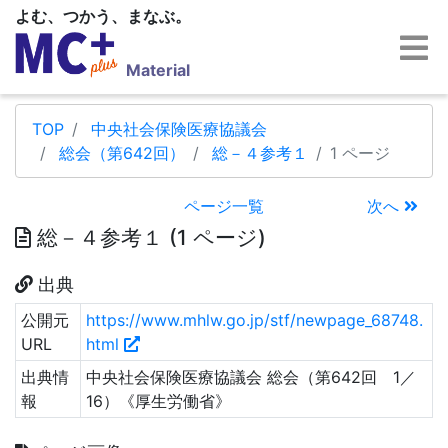
よむ、つかう、まなぶ。
Material
TOP
中央社会保険医療協議会
総会（第642回）
総－４参考１
1 ページ
ページ一覧
次へ
総－４参考１ (1 ページ)
出典
公開元
https://www.mhlw.go.jp/stf/newpage_68748.
URL
html
出典情
中央社会保険医療協議会 総会（第642回 1／
報
16）《厚生労働省》