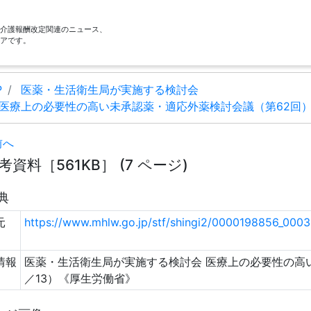
酬・介護報酬改定関連のニュース、
アです。
P
医薬・生活衛生局が実施する検討会
医療上の必要性の高い未承認薬・適応外薬検討会議（第62回
前へ
考資料［561KB］ (7 ページ)
典
元
https://www.mhlw.go.jp/stf/shingi2/0000198856_000
情報
医薬・生活衛生局が実施する検討会 医療上の必要性の高
／13）《厚生労働省》