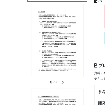
ペ
プ
資料テ
テキス
8 ページ
参考
開