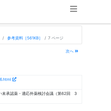
）
参考資料［561KB］
7 ページ
次へ
36.html
い未承認薬・適応外薬検討会議（第62回 3