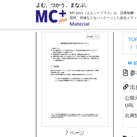
よむ、つかう、まなぶ。
MC plus（エムシープラス）は、診療報
資料、研修などをパッケージした総合メディ
6 ページ
Material
TO
参
出
公開
URL
出典
7 ページ