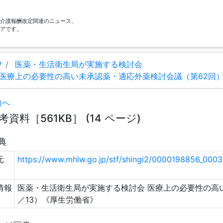
酬・介護報酬改定関連のニュース、
アです。
P
医薬・生活衛生局が実施する検討会
医療上の必要性の高い未承認薬・適応外薬検討会議（第62回
前へ
考資料［561KB］ (14 ページ)
典
元
https://www.mhlw.go.jp/stf/shingi2/0000198856_000
情報
医薬・生活衛生局が実施する検討会 医療上の必要性の高
／13）《厚生労働省》