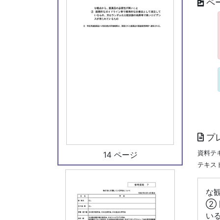
ペ
プ
資料テ
14 ページ
テキス
な
②
い