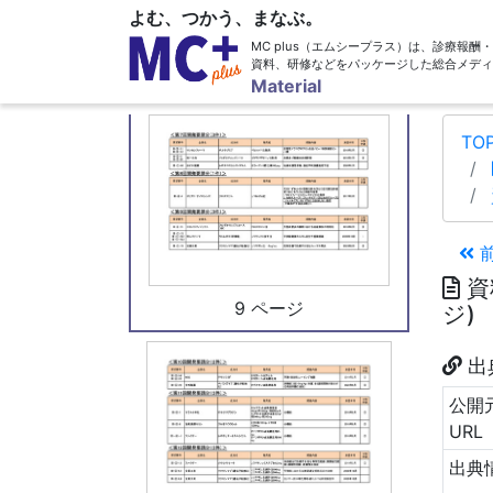
よむ、つかう、まなぶ。
MC plus（エムシープラス）は、診療報
資料、研修などをパッケージした総合メディ
8 ページ
Material
TO
資
9 ページ
ジ)
出
公開
URL
出典