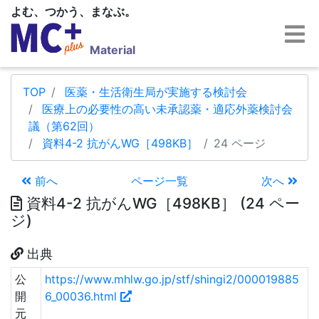
よむ、つかう、まなぶ。
Material
TOP
医薬・生活衛生局が実施する検討会
医療上の必要性の高い未承認薬・適応外薬検討会
議（第62回）
資料4-2 抗がんWG［498KB］
24 ページ
前へ
ページ一覧
次へ
資料4-2 抗がんWG［498KB］ (24 ペー
ジ)
出典
公
https://www.mhlw.go.jp/stf/shingi2/000019885
開
6_00036.html
元