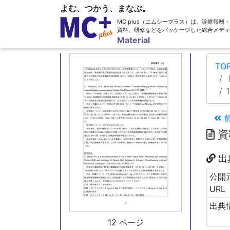
よむ、つかう、まなぶ。
MC plus（エムシープラス）は、診療報
資料、研修などをパッケージした総合メディ
11 ページ
Material
TO
資
出
公開
URL
出典
12 ページ