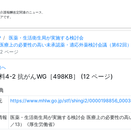
酬・介護報酬改定関連のニュース、
アです。
P
医薬・生活衛生局が実施する検討会
医療上の必要性の高い未承認薬・適応外薬検討会議（第62回
12 ページ
前へ
料4-2 抗がんWG［498KB］ (12 ページ)
典
元
https://www.mhlw.go.jp/stf/shingi2/0000198856_000
情報
医薬・生活衛生局が実施する検討会 医療上の必要性の高
／13）《厚生労働省》