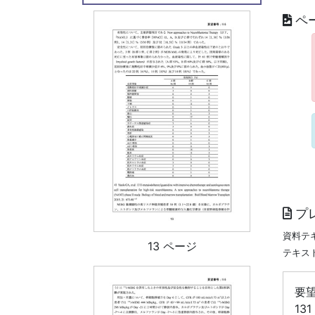
ペ
プ
資料テ
13 ページ
テキス
要望
131