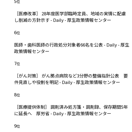
5
位
［医療改革］ 28年度医学部臨時定員、地域の実情に配慮
し削減の方針示す - Daily - 厚生政策情報センター
6
位
医師・歯科医師の行政処分対象者66名を公表 - Daily - 厚生
政策情報センター
7
位
［がん対策］ がん拠点病院など3分野の整備指針公表 要
件見直しや役割を明記 - Daily - 厚生政策情報センター
8
位
［医療提供体制］ 調剤済み処方箋・調剤録、保存期間5年
に延長へ 厚労省 - Daily - 厚生政策情報センター
9
位