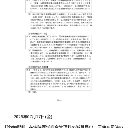
投稿日:
2026年07月17日(金)
［診療報酬］ 在宅時医学総合管理料の減算届出、要件充足時の