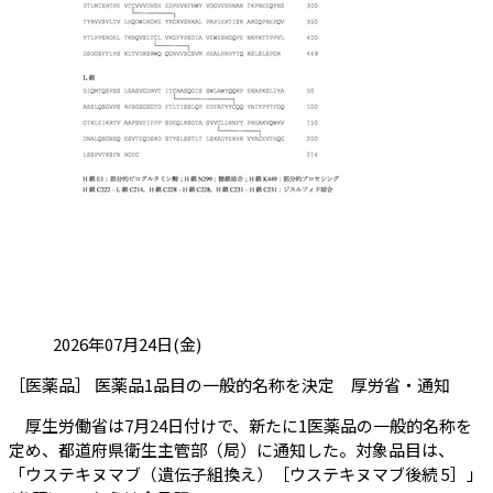
投稿日:
2026年07月24日(金)
（会
［医薬品］ 医薬品1品目の一般的名称を決定 厚労省・通知
厚生労働省は7月24日付けで、新たに1医薬品の一般的名称を
定め、都道府県衛生主管部（局）に通知した。対象品目は、
「ウステキヌマブ（遺伝子組換え）［ウステキヌマブ後続 5］」