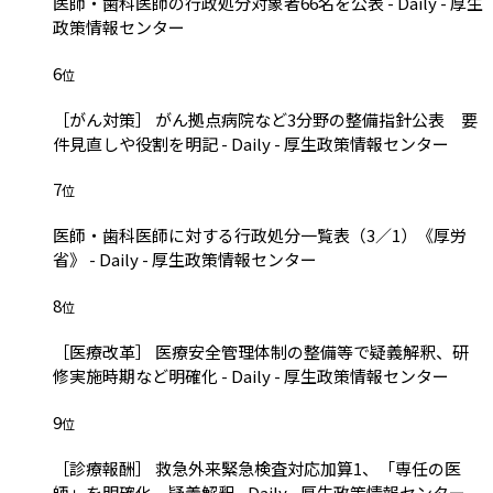
医師・歯科医師の行政処分対象者66名を公表 - Daily - 厚生
政策情報センター
6
位
［がん対策］ がん拠点病院など3分野の整備指針公表 要
件見直しや役割を明記 - Daily - 厚生政策情報センター
7
位
医師・歯科医師に対する行政処分一覧表（3／1）《厚労
省》 - Daily - 厚生政策情報センター
8
位
［医療改革］ 医療安全管理体制の整備等で疑義解釈、研
修実施時期など明確化 - Daily - 厚生政策情報センター
9
位
［診療報酬］ 救急外来緊急検査対応加算1、「専任の医
師」を明確化 疑義解釈 - Daily - 厚生政策情報センター