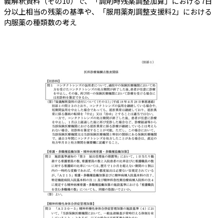
義解釈資料（その10）で、「調剤時残薬調整加算」における7日
分以上相当の残薬の基準や、「服用薬剤調整支援料2」における
内服薬の種類数の考え