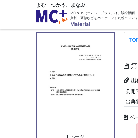
よむ、つかう、まなぶ。
MC plus（エムシープラス）は、診療報
資料、研修などをパッケージした総合メディ
Material
TO
第
出
公開元
出典
ペ
1 ページ