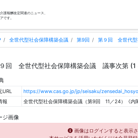
酬・介護報酬改定関連のニュース、
アです。
P
全世代型社会保障構築会議
第9回
第９回 全世代型
９回 全世代型社会保障構築会議 議事次第 (1 
典
URL
https://www.cas.go.jp/jp/seisaku/zensedai_hosyo/
情報
全世代型社会保障構築会議（第9回 11／24）《内
ージ画像
画像はログインすると表示さ