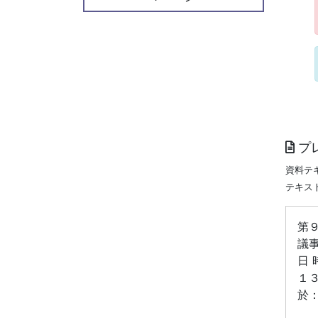
プ
資料テ
テキス
第
議
日 
１
於：