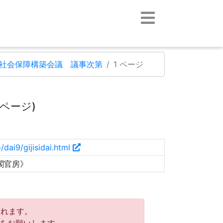
社会保障構築会議 議事次第
1 ページ
ページ)
dai9/gijisidai.html
閣官房》
れます。