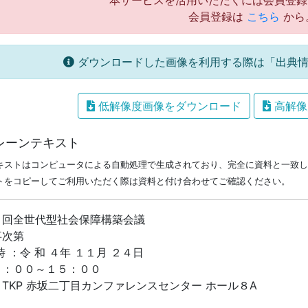
本サービスを活用いただくには会員登録
会員登録は
こちら
から
ダウンロードした画像を利用する際は「出典情
低解像度画像をダウンロード
高解像
レーンテキスト
キストはコンピュータによる自動処理で生成されており、完全に資料と一致し
トをコピーしてご利用いただく際は資料と付け合わせてご確認ください。
９回全世代型社会保障構築会議
事次第
時 ：令 和 ４年 １１月 ２４日
３：００～１５：００
TKP 赤坂二丁目カンファレンスセンター ホール８A