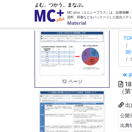
よむ、つかう、まなぶ。
MC plus（エムシープラス）は、診療報
資料、研修などをパッケージした総合メディ
11 ページ
Material
TO
関
12 ページ
1
（第
出
公開元
出典