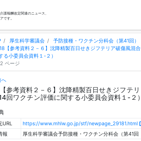
酬・介護報酬改定関連のニュース、
アです。
P
厚生科学審議会
予防接種・ワクチン分科会（第41回）
18【参考資料２－６】沈降精製百日せきジフテリア破傷風混合ワ
する小委員会資料１-２）
12 ページ
前へ
8【参考資料２－６】沈降精製百日せきジフテリ
14回ワクチン評価に関する小委員会資料１-２） (
典
URL
https://www.mhlw.go.jp/stf/newpage_29181.html
情報
厚生科学審議会予防接種・ワクチン分科会（第41回 