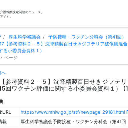
酬・介護報酬改定関連のニュース、
アです。
P
厚生科学審議会
予防接種・ワクチン分科会（第41回）
17【参考資料２－５】沈降精製百日せきジフテリア破傷風混合ワ
する小委員会資料１）
17 ページ
前へ
7【参考資料２－５】沈降精製百日せきジフテリ
15回ワクチン評価に関する小委員会資料１） (1
典
URL
https://www.mhlw.go.jp/stf/newpage_29181.html
情報
厚生科学審議会予防接種・ワクチン分科会（第41回 