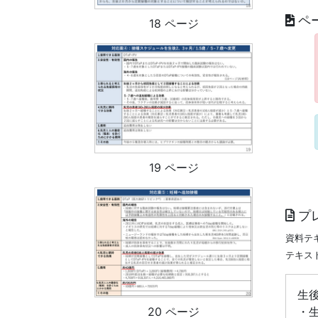
ペ
18 ページ
19 ページ
プ
資料テ
テキス
生後
・
20 ページ