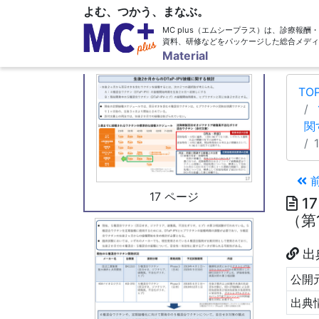
よむ、つかう、まなぶ。
MC plus（エムシープラス）は、診療報
資料、研修などをパッケージした総合メディ
16 ページ
Material
TO
関
17 ページ
1
（第
出
公開元
出典