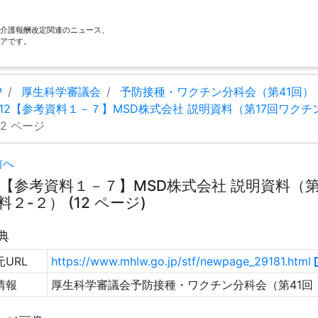
酬・介護報酬改定関連のニュース、
アです。
P
厚生科学審議会
予防接種・ワクチン分科会（第41回）
12【参考資料１－７】MSD株式会社 説明資料（第17回ワク
12 ページ
前へ
2【参考資料１－７】MSD株式会社 説明資料（
料２-２） (12 ページ)
典
URL
https://www.mhlw.go.jp/stf/newpage_29181.html
情報
厚生科学審議会予防接種・ワクチン分科会（第41回 