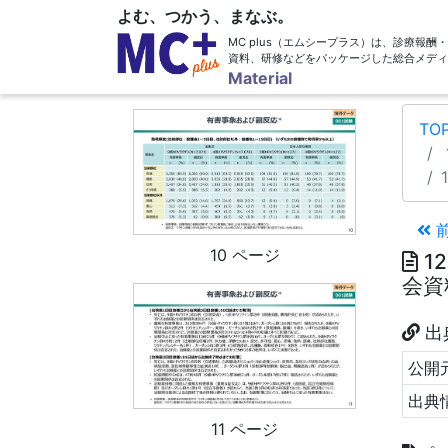
よむ、つかう、まなぶ。
MC plus（エムシープラス）は、診療報
資料、研修などをパッケージした総合メディ
Material
9 ページ
TO
10 ページ
1
会資
出
公開元
出典
11 ページ