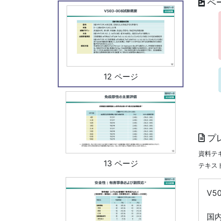
ペ
12 ページ
プ
資料テ
13 ページ
テキス
V5
国