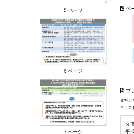
ペ
5 ページ
6 ページ
プ
資料テ
テキス
９
平成
7 ページ