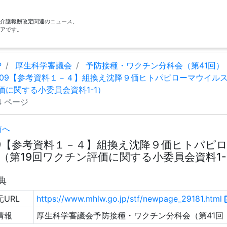
酬・介護報酬改定関連のニュース、
アです。
P
厚生科学審議会
予防接種・ワクチン分科会（第41回）
09【参考資料１－４】組換え沈降９価ヒトパピローマウイルス
価に関する小委員会資料1-1）
4 ページ
前へ
9【参考資料１－４】組換え沈降９価ヒトパピ
（第19回ワクチン評価に関する小委員会資料1-1）
典
URL
https://www.mhlw.go.jp/stf/newpage_29181.html
情報
厚生科学審議会予防接種・ワクチン分科会（第41回 