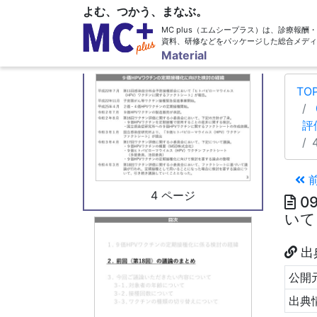
よむ、つかう、まなぶ。
MC plus（エムシープラス）は、診療報
資料、研修などをパッケージした総合メディ
3 ページ
Material
TO
評
4 ページ
0
いて
出
公開元
出典