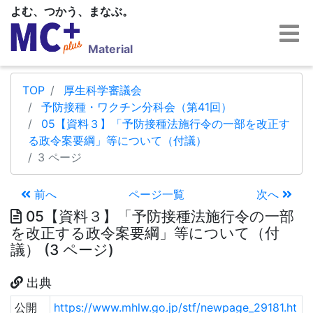
よむ、つかう、まなぶ。
Material
TOP
厚生科学審議会
予防接種・ワクチン分科会（第41回）
05【資料３】「予防接種法施行令の一部を改正す
る政令案要綱」等について（付議）
3 ページ
前へ
ページ一覧
次へ
05【資料３】「予防接種法施行令の一部
を改正する政令案要綱」等について（付
議） (3 ページ)
出典
公開
https://www.mhlw.go.jp/stf/newpage_29181.ht