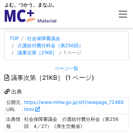
よむ、つかう、まなぶ。
Material
TOP
社会保障審議会
介護給付費分科会（第256回）
議事次第［21KB］
1 ページ
ページ一覧
議事次第［21KB］ (1 ページ)
出典
公開元
https://www.mhlw.go.jp/stf/newpage_72489.
URL
html
出典情
社会保障審議会 介護給付費分科会（第256
報
回 4／27）《厚生労働省》