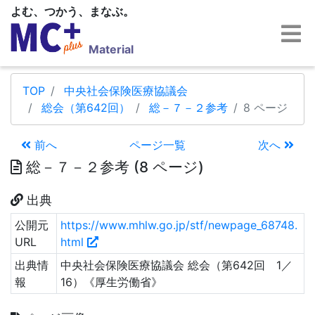
よむ、つかう、まなぶ。
Material
TOP
中央社会保険医療協議会
総会（第642回）
総－７－２参考
8 ページ
前へ
ページ一覧
次へ
総－７－２参考 (8 ページ)
出典
公開元
https://www.mhlw.go.jp/stf/newpage_68748.
URL
html
出典情
中央社会保険医療協議会 総会（第642回 1／
報
16）《厚生労働省》