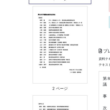
プ
資料テ
テキス
第
議
2 ページ
事
次