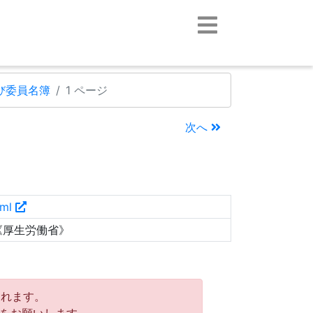
び委員名簿
1 ページ
次へ
tml
《厚生労働省》
れます。