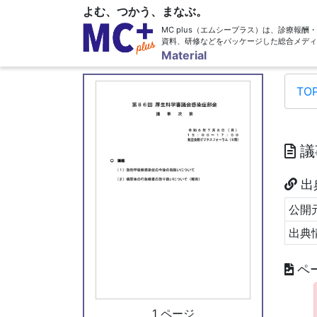
よむ、つかう、まなぶ。
MC plus（エムシープラス）は、診療報
資料、研修などをパッケージした総合メディ
Material
TO
議
出
公開元
出典
ペ
1 ページ