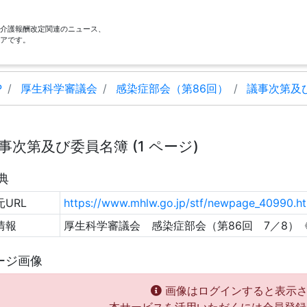
酬・介護報酬改定関連のニュース、
アです。
P
厚生科学審議会
感染症部会（第86回）
議事次第及
事次第及び委員名簿 (1 ページ)
典
URL
https://www.mhlw.go.jp/stf/newpage_40990.h
情報
厚生科学審議会 感染症部会（第86回 7／8）
ージ画像
画像はログインすると表示さ