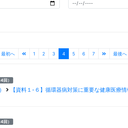
最初へ
1
2
3
4
5
6
7
最後へ
14回）
回）
【資料１-６】循環器病対策に重要な健康医療
14回）