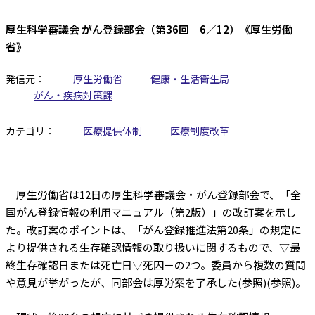
厚生科学審議会 がん登録部会（第36回 6／12）《厚生労働
省》
発信元：
厚生労働省
健康・生活衛生局
がん・疾病対策課
カテゴリ：
医療提供体制
医療制度改革
厚生労働省は12日の厚生科学審議会・がん登録部会で、「全
国がん登録情報の利用マニュアル（第2版）」の改訂案を示し
た。改訂案のポイントは、「がん登録推進法第20条」の規定に
より提供される生存確認情報の取り扱いに関するもので、▽最
終生存確認日または死亡日▽死因－の2つ。委員から複数の質問
や意見が挙がったが、同部会は厚労案を了承した(参照)(参照)。