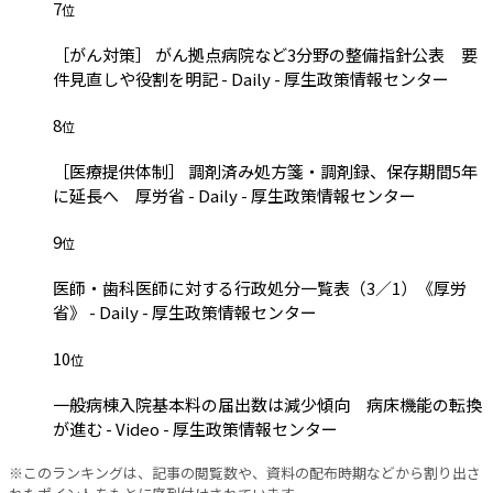
7
位
［がん対策］ がん拠点病院など3分野の整備指針公表 要
件見直しや役割を明記 - Daily - 厚生政策情報センター
8
位
［医療提供体制］ 調剤済み処方箋・調剤録、保存期間5年
に延長へ 厚労省 - Daily - 厚生政策情報センター
9
位
医師・歯科医師に対する行政処分一覧表（3／1）《厚労
省》 - Daily - 厚生政策情報センター
10
位
一般病棟入院基本料の届出数は減少傾向 病床機能の転換
が進む - Video - 厚生政策情報センター
※このランキングは、記事の閲覧数や、資料の配布時期などから割り出さ