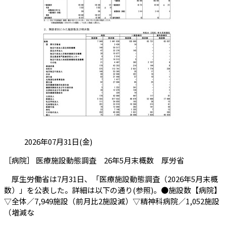
投稿日:
2026年07月31日(金)
（会員限定
［病院］ 医療施設動態調査 26年5月末概数 厚労省
厚生労働省は7月31日、「医療施設動態調査（2026年5月末概
数）」を公表した。詳細は以下の通り(参照)。●施設数【病院】
▽全体／7,949施設（前月比2施設減）▽精神科病院／1,052施設
（増減な