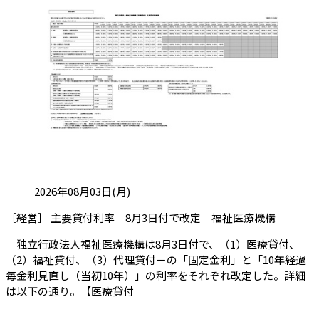
投稿日:
2026年08月03日(月)
（会員限
［経営］ 主要貸付利率 8月3日付で改定 福祉医療機構
独立行政法人福祉医療機構は8月3日付で、（1）医療貸付、
（2）福祉貸付、（3）代理貸付－の「固定金利」と「10年経過
毎金利見直し（当初10年）」の利率をそれぞれ改定した。詳細
は以下の通り。【医療貸付