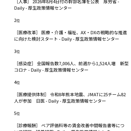
［人事］ 2026年8月4日付の幹部名簿を公表 厚労省 -
Daily - 厚生政策情報センター
2
位
［医療改革］ 医療・介護・福祉、AX・DXの戦略的な推進
に向けた検討スタート - Daily - 厚生政策情報センター
3
位
［感染症］ 全国報告数7,006人、前週から1,524人増 新型
コロナ - Daily - 厚生政策情報センター
4
位
［医療提供体制］ 令和8年熊本地震、JMATに25チーム82
人が参加 日医 - Daily - 厚生政策情報センター
5
位
［診療報酬］ ベア評価料等の賃金改善中間報告書等につ