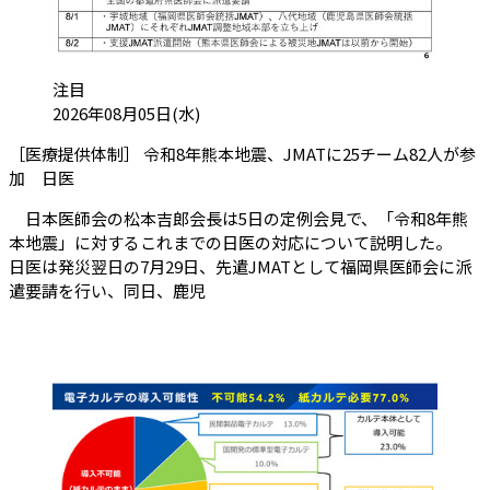
カテゴリ:
注目
投稿日:
2026年08月05日(水)
［医療提供体制］ 令和8年熊本地震、JMATに25チーム82人が参
（会員限定記事）
加 日医
日本医師会の松本吉郎会長は5日の定例会見で、「令和8年熊
本地震」に対するこれまでの日医の対応について説明した。
日医は発災翌日の7月29日、先遣JMATとして福岡県医師会に派
遣要請を行い、同日、鹿児